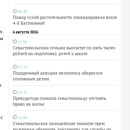
08:58
Пожар сухой растительности ликвидировали возле
4-й Бастионной
х
6 августа 2026
ра
17:02
Севастопольским семьям выплатят по пять тысяч
рублей на подготовку детей к школе
13:14
Подаренный девушке велосипед обернулся
уголовным делом
ы
12:31
Прокуратура помогла севастопольцу отстоять
право на жилье
 с
12:00
Севастопольские полицейские помогли трем
мужчинам оформить документы для службы по