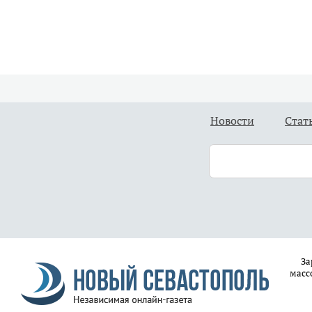
Новости
Стат
За
масс