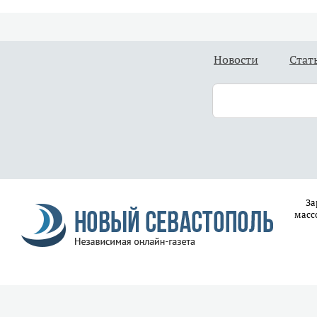
Новости
Стат
За
масс