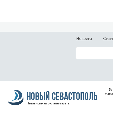
Новости
Стат
За
масс