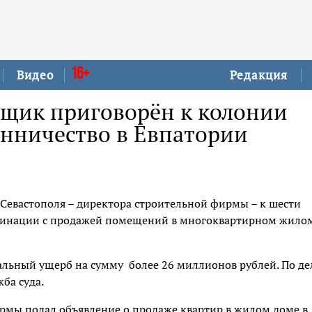
16+
Видео
Редакция
йщик приговорён к колонии
енничество в Евпатории
Севастополя – директора строительной фирмы – к шести
ахинации с продажей помещений в многоквартирном жило
альный ущерб на сумму более 26 миллионов рублей. По де
ба суда.
фирмы подал объявление о продаже квартир в жилом доме в