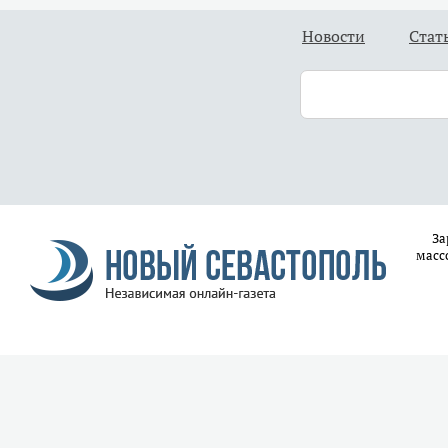
Новости
Стат
За
масс