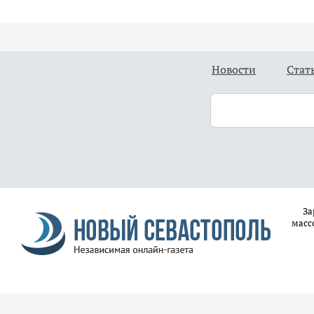
Новости
Стат
За
масс