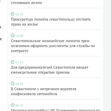
е
уголовным делом
12:31
Прокуратура помогла севастопольцу отстоять
право на жилье
и
12:00
х
Севастопольские полицейские помогли трем
мужчинам оформить документы для службы по
контракту
11:13
Для предпринимателей Севастополя вводят
еженедельные открытые приемы
10:16
В Севастополе у нетрезвого водителя
конфисковали автомобиль
09:32
Маршрут троллейбуса № 10 временно проходит по