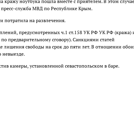
на кражу ноутбука пошла вместе с приятелем. В этом случа
а пресс-служба МВД по Республике Крым.
ги потратила на развлечения.
лений, предусмотренных ч.1 ст.158 УК РФ УК РФ (кража) 
ц по предварительному сговору). Санкциями статей
е лишения свободы на срок до пяти лет. В отношении обои
о невыезде.
тив камеры, установленной севастопольском в баре.