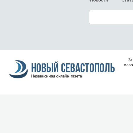
За
масс