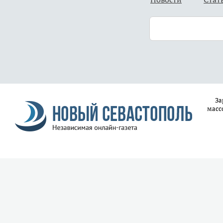
За
масс