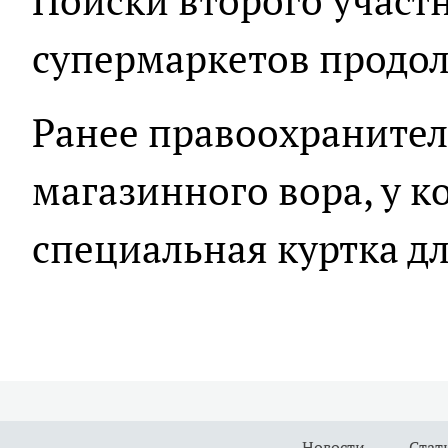
Поиски второго участ
супермаркетов продо
Ранее правоохраните
магазинного вора, у к
специальная куртка д
Новости
Стат