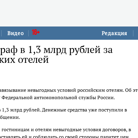
16+
Видео
Редакция
аф в 1,3 млрд рублей за
ких отелей
авязывание невыгодных условий российским отелям. Об э
у Федеральной антимонопольной службы России.
 1,3 млрд рублей. Денежные средства уже поступили в
общении.
 гостиницам и отелям невыгодные условия договоров, в
тавлять ей и соблюдать со своей стороны паритет цен,