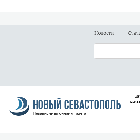
Новости
Стат
За
масс