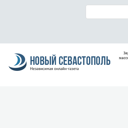
За
масс