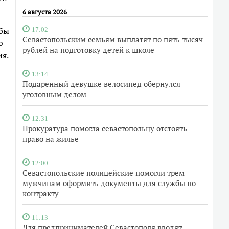
6 августа 2026
обы
17:02
Севастопольским семьям выплатят по пять тысяч
ю
рублей на подготовку детей к школе
ия.
13:14
Подаренный девушке велосипед обернулся
уголовным делом
12:31
Прокуратура помогла севастопольцу отстоять
право на жилье
12:00
Севастопольские полицейские помогли трем
мужчинам оформить документы для службы по
контракту
11:13
Для предпринимателей Севастополя вводят