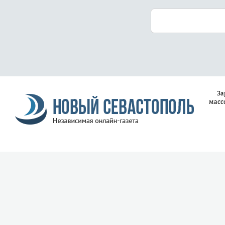
За
масс