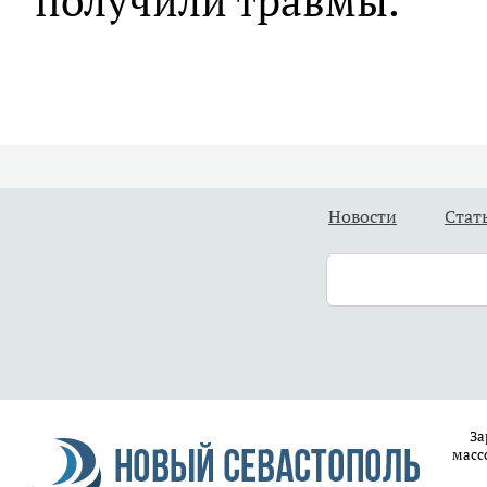
получили травмы.
Новости
Стат
За
масс