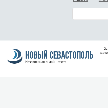
За
масс