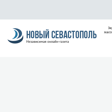
За
масс