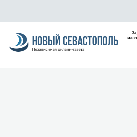
За
масс