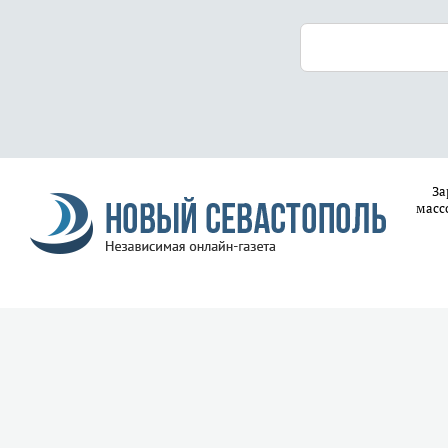
За
масс