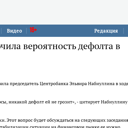
16+
Видео
Редакция
чила вероятность дефолта в
явила председатель Центробанка Эльвира Набиуллина в ход
сы, никакой дефолт ей не грозит», - цитирует Набиуллину
и. Этот вопрос будет обсуждаться на следующих заседани
 стабилизации ситуации на финансовом рынке ее нужно