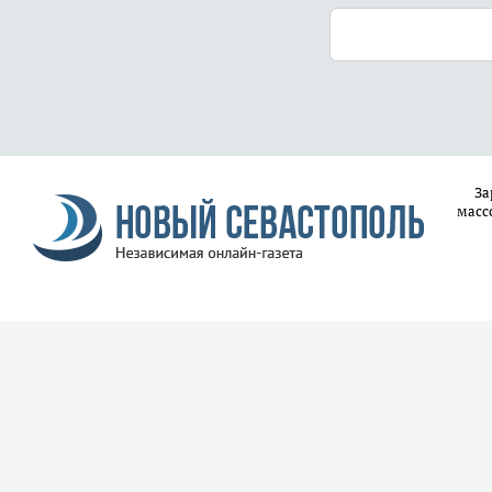
За
масс