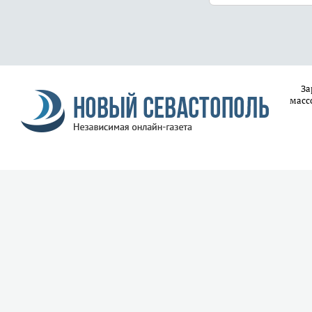
За
масс