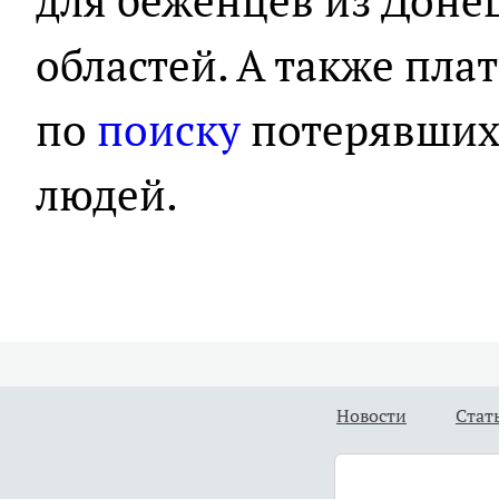
для беженцев из Доне
областей. А также пл
по
поиску
потерявшихс
людей.
Новости
Стат