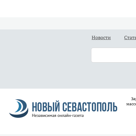
Новости
Стат
За
масс