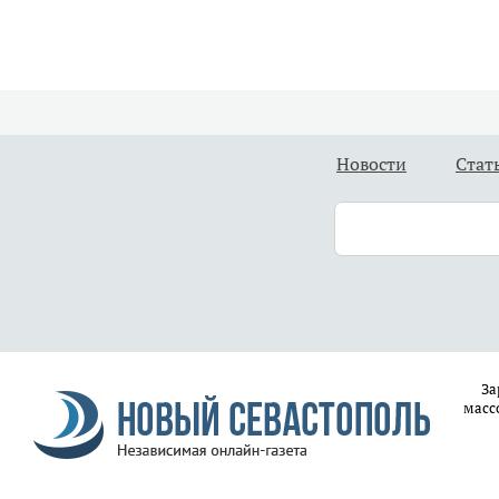
Новости
Стат
За
масс