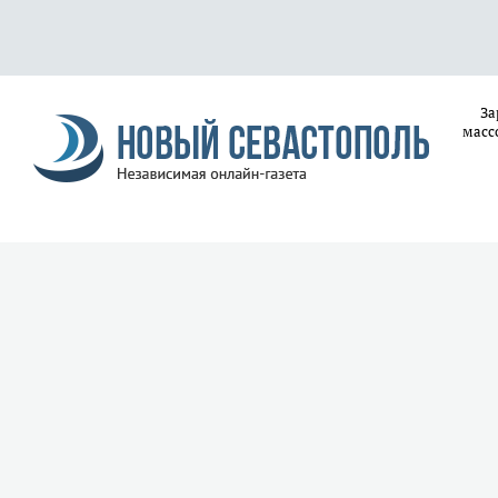
За
масс