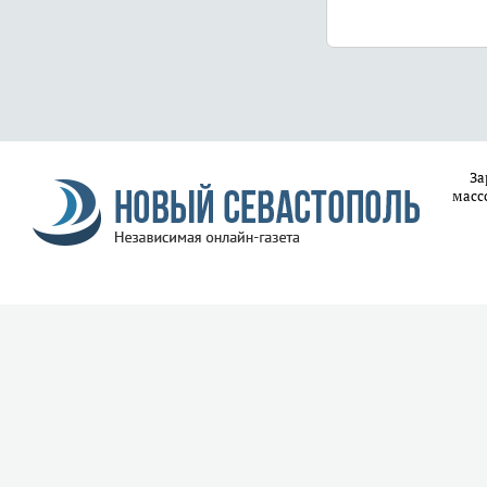
За
масс