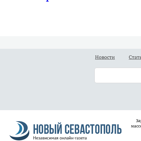
Новости
Стат
За
масс