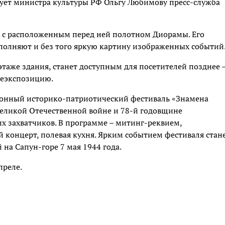
ует министра культуры РФ Ольгу Любимову пресс-служба
 с расположенным перед ней полотном Диорамы. Его
полняют и без того яркую картину изображенных событий
аже здания, станет доступным для посетителей позднее 
реэкспозицию.
онный историко-патриотический фестиваль «Знамена
еликой Отечественной войне и 78-й годовщине
х захватчиков. В программе – митинг-реквием,
концерт, полевая кухня. Ярким событием фестиваля стан
на Сапун-горе 7 мая 1944 года.
преле.