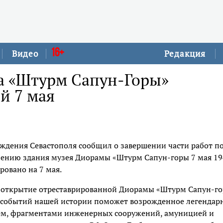
16+
Видео
Редакция
а «Штурм Сапун-Горы»
й 7 мая
ждения Севастополя сообщил о завершении части работ п
щению здания музея Диорамы «Штурм Сапун-горы 7 мая 19
ровано на 7 мая.
я открытие отреставрированной Диорамы «Штурм Сапун-г
их событий нашей истории поможет возрожденное легендар
ем, фрагментами инженерных сооружений, амуницией и