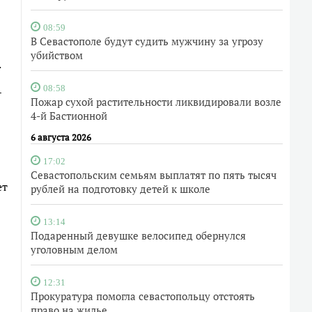
08:59
В Севастополе будут судить мужчину за угрозу
убийством
.
08:58
–
Пожар сухой растительности ликвидировали возле
4-й Бастионной
6 августа 2026
17:02
Севастопольским семьям выплатят по пять тысяч
ет
рублей на подготовку детей к школе
13:14
Подаренный девушке велосипед обернулся
уголовным делом
12:31
Прокуратура помогла севастопольцу отстоять
право на жилье