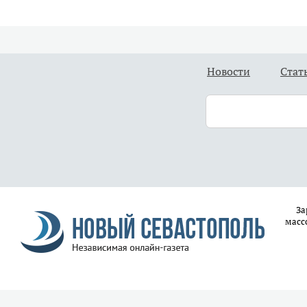
Новости
Стат
За
масс