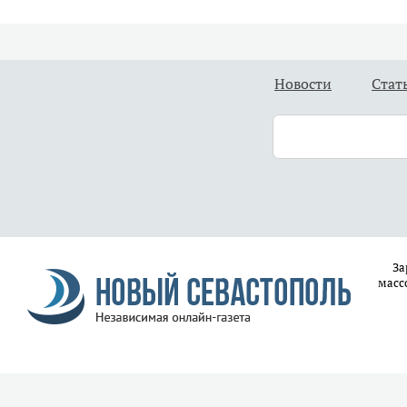
Новости
Стат
За
масс