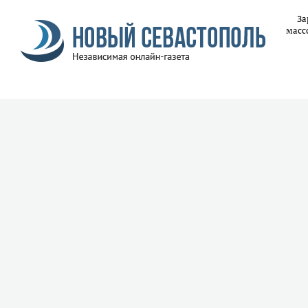
За
масс