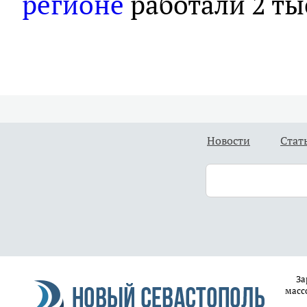
регионе
работали 2 ты
Новости
Стат
За
масс