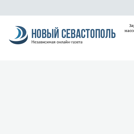
За
масс