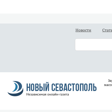
Новости
Стат
За
масс