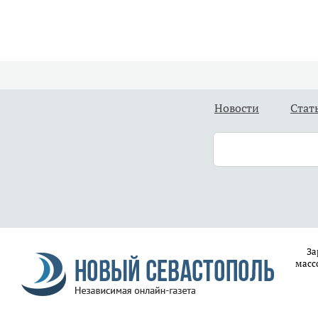
Новости
Стат
За
масс