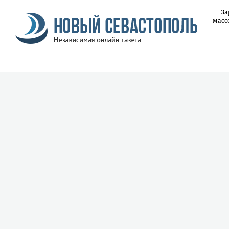
За
масс