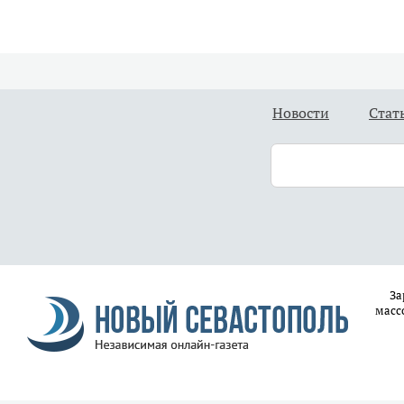
Новости
Стат
За
масс