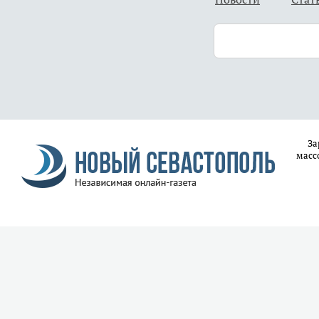
За
масс