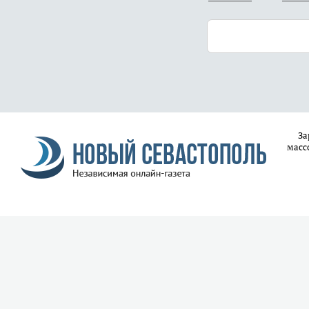
За
масс