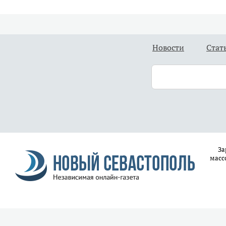
Новости
Стат
За
масс