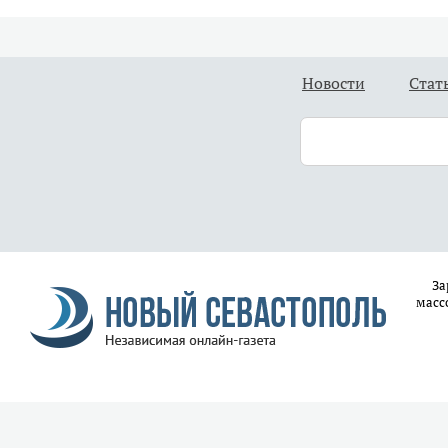
Новости
Стат
За
масс