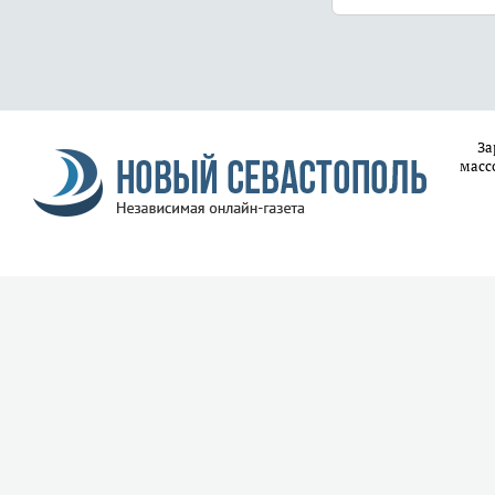
За
масс