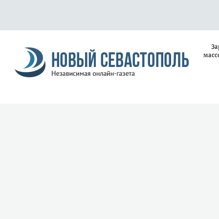
За
масс