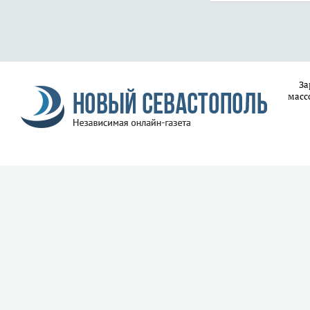
За
масс