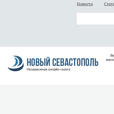
Новости
Стат
За
масс