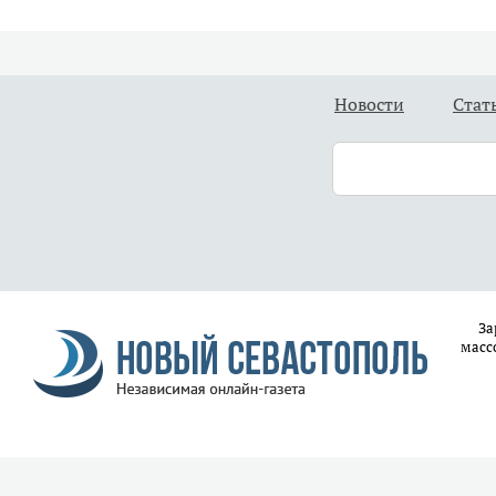
Новости
Стат
За
масс