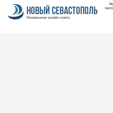
За
масс