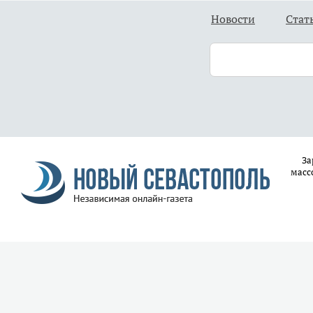
Новости
Стат
За
масс