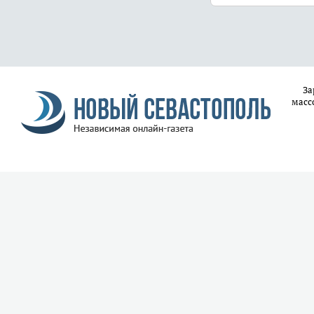
За
масс